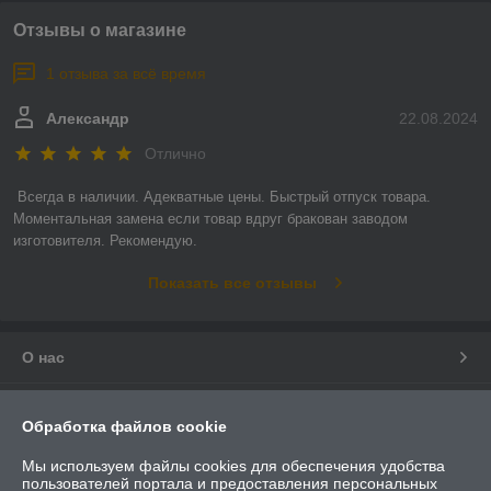
Отзывы о магазине
1 отзыва за всё время
Александр
22.08.2024
Отлично
Всегда в наличии. Адекватные цены. Быстрый отпуск товара. 
Моментальная замена если товар вдруг бракован заводом 
изготовителя. Рекомендую.
Показать все отзывы
О нас
Контакты
Обработка файлов cookie
Доставка и оплата
Мы используем файлы cookies для обеспечения удобства
пользователей портала и предоставления персональных