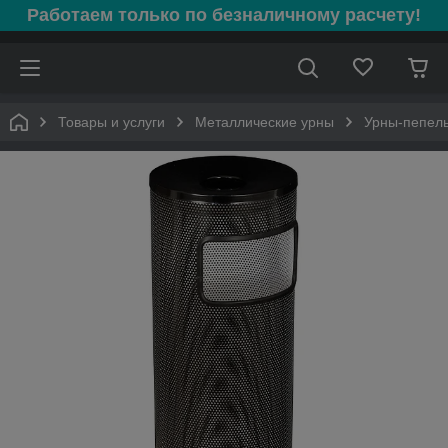
Работаем только по безналичному расчету!
Товары и услуги
Металлические урны
Урны-пепель