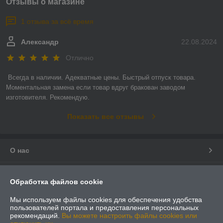
Отзывы о магазине
1 отзыва за всё время
Александр
22.08.2024
Отлично
Всегда в наличии. Адекватные цены. Быстрый отпуск товара. 
Моментальная замена если товар вдруг бракован заводом 
изготовителя. Рекомендую.
Показать все отзывы
О нас
Контакты
Обработка файлов cookie
Доставка и оплата
Мы используем файлы cookies для обеспечения удобства
пользователей портала и предоставления персональных
рекомендаций.
Вы можете настроить файлы cookies или
График работы