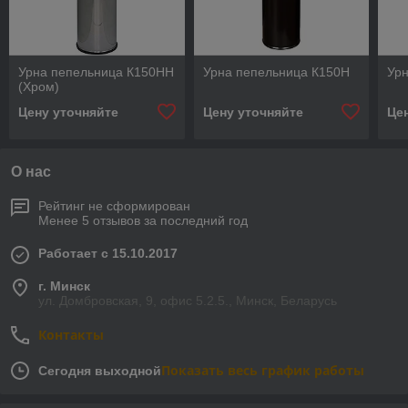
Урна пепельница К150НН
Урна пепельница К150Н
Урн
(Хром)
Цену уточняйте
Цену уточняйте
Це
О нас
Рейтинг не сформирован
Менее 5 отзывов за последний год
Работает с 15.10.2017
г. Минск
ул. Домбровская, 9, офис 5.2.5., Минск, Беларусь
Контакты
Показать весь график работы
Сегодня выходной