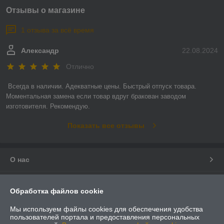
Отзывы о магазине
1 отзыва за всё время
Александр
22.08.2024
Отлично
Всегда в наличии. Адекватные цены. Быстрый отпуск товара. 
Моментальная замена если товар вдруг бракован заводом 
изготовителя. Рекомендую.
Показать все отзывы
О нас
Контакты
Обработка файлов cookie
Доставка и оплата
Мы используем файлы cookies для обеспечения удобства
пользователей портала и предоставления персональных