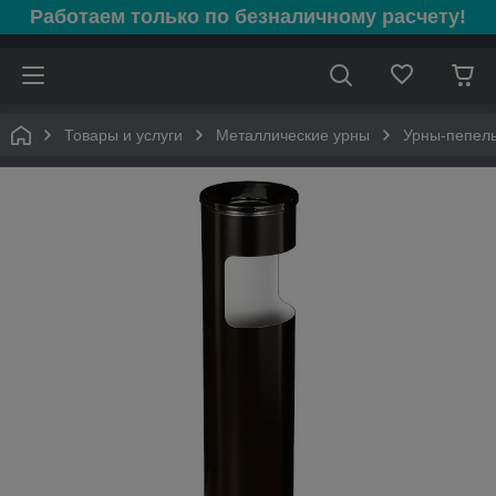
Работаем только по безналичному расчету!
Товары и услуги
Металлические урны
Урны-пепель