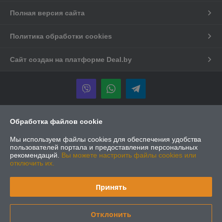
Полная версия сайта
Политика обработки cookies
Сайт создан на платформе Deal.by
Информация для покупателя
Обработка файлов cookie
Юридическое лицо:
ООО "Чистые идеи"
Мы используем файлы cookies для обеспечения удобства
220140, г. Минск, ул. Домбровская, 9, офис 5.2.5.
пользователей портала и предоставления персональных
рекомендаций.
Вы можете настроить файлы cookies или
Регистрационный номер ЕГР: 192767297
отключить их.
УНП: 192767297
Принять
Регистрационный орган: Мингорисполком
Дата регистрации компании: 01.02.2017
Отклонить