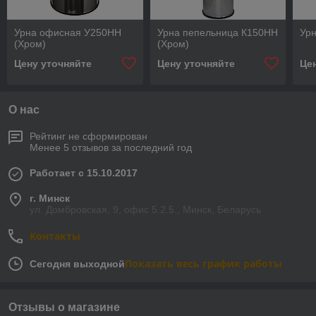
Урна офисная У250НН
Урна пепельница К150НН
Ур
(Хром)
(Хром)
Цену уточняйте
Цену уточняйте
Це
О нас
Рейтинг не сформирован
Менее 5 отзывов за последний год
Работает с 15.10.2017
г. Минск
ул. Домбровская, 9, офис 5.2.5., Минск, Беларусь
Контакты
Показать весь график работы
Сегодня выходной
Отзывы о магазине