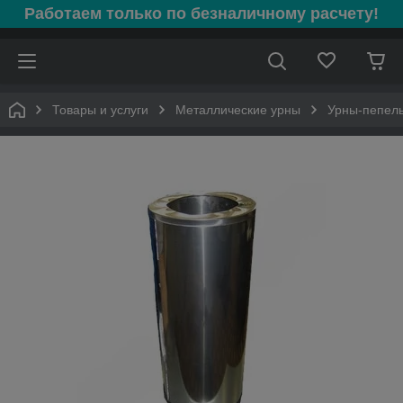
Работаем только по безналичному расчету!
Товары и услуги
Металлические урны
Урны-пепель