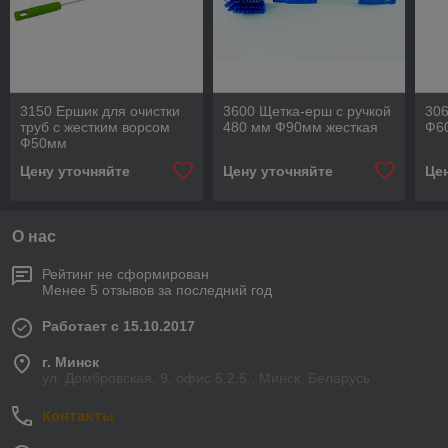
3150 Ершик для очистки
3600 Щетка-ерш с ручкой
306
труб с жестким ворсом
480 мм Ф90мм жесткая
Ф60
Ф50мм
Цену уточняйте
Цену уточняйте
Це
О нас
Рейтинг не сформирован
Менее 5 отзывов за последний год
Работает с 15.10.2017
г. Минск
ул. Домбровская, 9, офис 5.2.5., Минск, Беларусь
Контакты