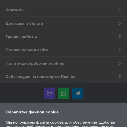
Контакты
Доставка и оплата
График работы
Полная версия сайта
Политика обработки cookies
Сайт создан на платформе Deal.by
Информация для покупателя
Обработка файлов cookie
Юридическое лицо:
ООО "Чистые идеи"
Мы используем файлы cookies для обеспечения удобства
220140, г. Минск, ул. Домбровская, 9, офис 5.2.5.
пользователей портала и предоставления персональных