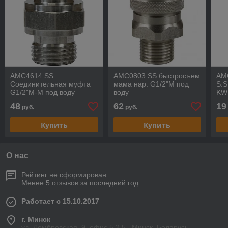
AMC4614 SS.
AMC0803 SS.быстросъем
AM
Соединительная муфта
мама нар. G1/2"M под
S.S
G1/2"M-M под воду
воду
KW
48
62
19
руб.
руб.
Купить
Купить
О нас
Рейтинг не сформирован
Менее 5 отзывов за последний год
Работает с 15.10.2017
г. Минск
ул. Домбровская, 9, офис 5.2.5., Минск, Беларусь