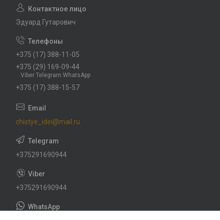
Эдуард Гутарович
+375 (17) 388-11-05
+375 (29) 169-09-44
Viber Telegram WhatsApp
+375 (17) 388-15-57
chistye_idei@mail.ru
+375291690944
+375291690944