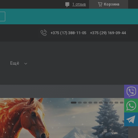
1 отзыв
Корзина
е
+375 (17) 388-11-05
+375 (29) 169-09-44
Ещё
1
2
3
4
5
6
7
8
9
10