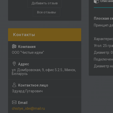
Описан
Добавить отзыв
Все отзывы
Плоская с
Принцип де
Характерис
Угол: 25 гр
ООО "Чистые идеи"
Диаметр: 0
Подключени
Диаметр на
ул. Домбровская, 9, офис 5.2.5., Минск,
Беларусь
Эдуард Гутарович
chistye_idei@mail.ru