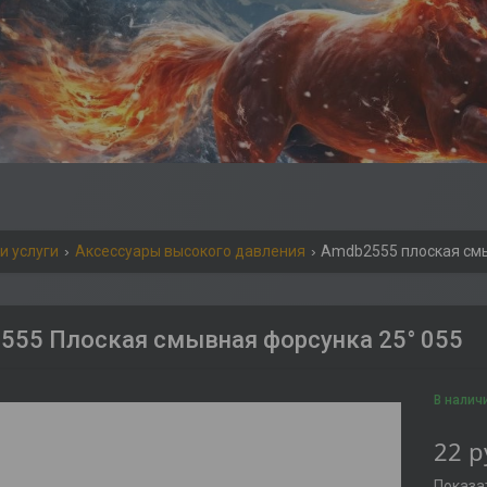
и услуги
Аксессуары высокого давления
Amdb2555 плоская смы
55 Плоская смывная форсунка 25° 055
В налич
22
р
Показа