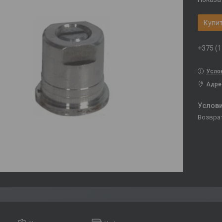
Купи
+375 (1
Усло
Адре
возвра