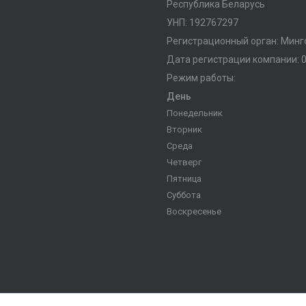
Республика Беларусь
УНП: 192767297
Регистрационный орган: Мин
Дата регистрации компании: 0
Режим работы:
День
Понедельник
Вторник
Среда
Четверг
Пятница
Суббота
Воскресенье