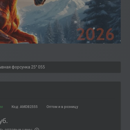
вная форсунка 25° 055
ии
Код:
AMDB2555
Оптом и в розницу
уб.
ть оптовые цены