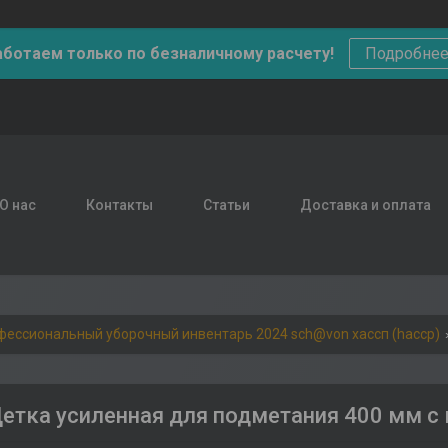
аботаем только по безналичному расчету!
Подробне
О нас
Контакты
Статьи
Доставка и оплата
фессиональный уборочный инвентарь 2024 sch@von хассп (haccp)
етка усиленная для подметания 400 мм 