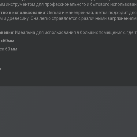
м инструментом для профессионального и бытового использован
тво в использовании
: Легкая и маневренная, щётка подходит для
м и древесину. Она легко справляется с различными загрязнениям
енение
: Идеальна для использования в больших помещениях, где 
5х60мм
са 60 мм
r