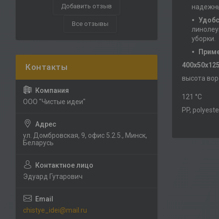
Добавить отзыв
надежны
Удобс
Все отзывы
линолеу
уборки.
Прим
400x50x12
высота вор
121 °С
ООО "Чистые идеи"
PP, polyeste
ул. Домбровская, 9, офис 5.2.5., Минск,
Беларусь
Эдуард Гутарович
chistye_idei@mail.ru