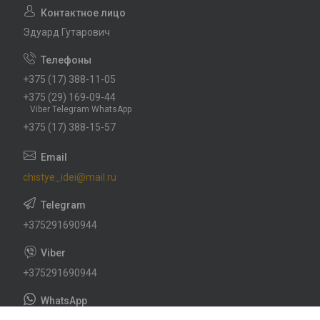
Эдуард Гутарович
+375 (17) 388-11-05
+375 (29) 169-09-44
Viber Telegram WhatsApp
+375 (17) 388-15-57
chistye_idei@mail.ru
+375291690944
+375291690944