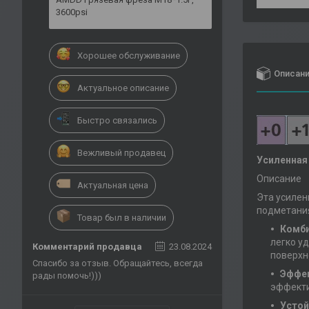
3600psi
Хорошее обслуживание
Описан
Актуальное описание
Быстро связались
Вежливый продавец
Усиленная
Описание
Актуальная цена
Эта усилен
подметания
Товар был в наличии
Комби
легко у
Комментарий продавца
23.08.2024
поверхн
Спасибо за отзыв. Обращайтесь, всегда
Эффек
рады помочь!)))
эффекти
Устой