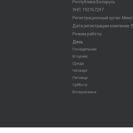
Республика Беларусь
УНП: 192767297
Регистрационный орган: Мин
Дата регистрации компании: 0
Режим работы:
День
Понедельник
Вторник
Среда
Четверг
Пятница
Суббота
Воскресенье