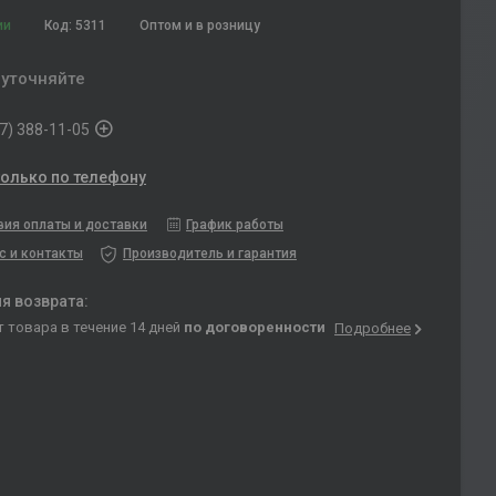
ии
Код:
5311
Оптом и в розницу
 уточняйте
7) 388-11-05
только по телефону
вия оплаты и доставки
График работы
с и контакты
Производитель и гарантия
т товара в течение 14 дней
по договоренности
Подробнее