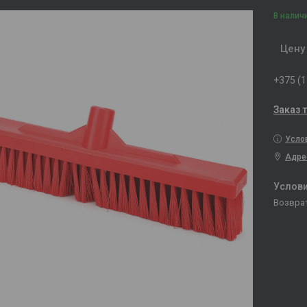
В налич
Цену
+375 (1
Заказ 
Усло
Адре
возвра