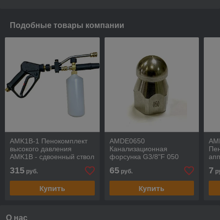
Подобные товары компании
AMK1B-1 Пенокомплект
AMDE0650
AM
высокого давления
Канализационная
Пен
AMK1B - сдвоенный ствол
форсунка G3/8"F 050
апп
280 мм с пистолетом и
да
315
65
7
руб.
руб.
р
пенной насадкой с
Купить
Купить
О нас