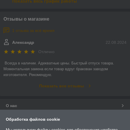
Показать весь график работы
Отзывы о магазине
1 отзыва за всё время
Александр
22.08.2024
Отлично
Всегда в наличии. Адекватные цены. Быстрый отпуск товара. 
Моментальная замена если товар вдруг бракован заводом 
изготовителя. Рекомендую.
Показать все отзывы
О нас
Контакты
Обработка файлов cookie
Мы используем файлы cookies для обеспечения удобства