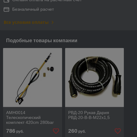
Безналичный расчет
Все условия оплаты
Подобные товары компании
AMH0014
РВД-20 Рукав Дария
Телескопический
РВД-20-В-В-М22х1,5
комплект 420сm 280bar
M18х1.5М:М22x1.5M
786
260
руб.
руб.