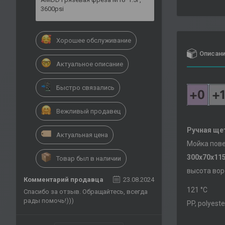
3600psi
Хорошее обслуживание
Описан
Актуальное описание
Быстро связались
Вежливый продавец
Ручная ще
Актуальная цена
Мойка пове
300x70x11
Товар был в наличии
высота вор
Комментарий продавца
23.08.2024
121 °С
Спасибо за отзыв. Обращайтесь, всегда
рады помочь!)))
PP, polyeste