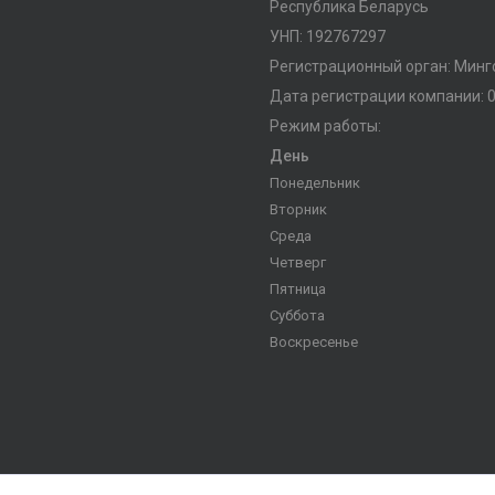
Республика Беларусь
УНП: 192767297
Регистрационный орган: Мин
Дата регистрации компании: 0
Режим работы:
День
Понедельник
Вторник
Среда
Четверг
Пятница
Суббота
Воскресенье