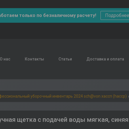
аботаем только по безналичному расчету!
Подробне
О нас
Контакты
Статьи
Доставка и оплата
фессиональный уборочный инвентарь 2024 sch@von хассп (haccp)
учная щетка с подачей воды мягкая, синяя