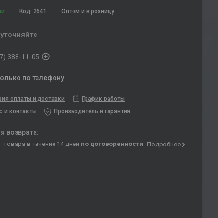
ии
Код:
2641
Оптом и в розницу
 уточняйте
7) 388-11-05
только по телефону
вия оплаты и доставки
График работы
с и контакты
Производитель и гарантия
т товара в течение 14 дней
по договоренности
Подробнее