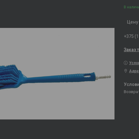
В налич
Цену
+375 (1
Заказ 
Усло
Адре
возвра