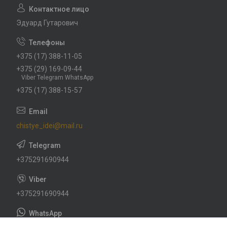
Эдуард Гутарович
+375 (17) 388-11-05
+375 (29) 169-09-44
Viber Telegram WhatsApp
+375 (17) 388-15-57
chistye_idei@mail.ru
+375291690944
+375291690944